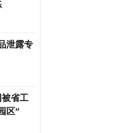
练
害品泄露专
园被省工
园区”