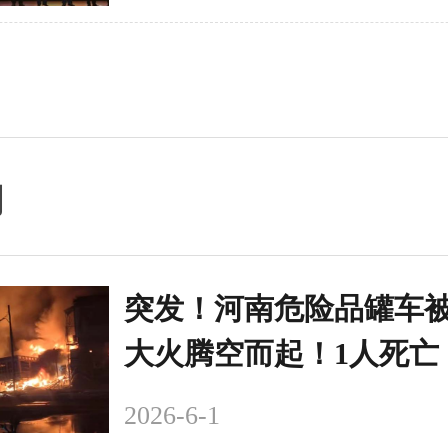
闻
突发！河南危险品罐车
大火腾空而起！1人死亡
2026-6-1