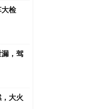
车大检
突发
火腾
2026-5
泄漏，驾
上海
！
夏季
2026-4
燃，大火
突发