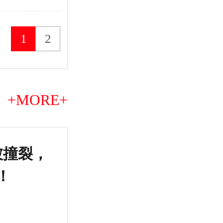
1
2
+MORE+
被撞裂，
又一
！
使用
2026-5