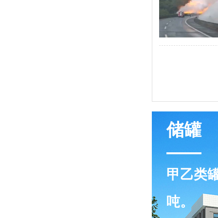
鑫
20个罐，总的可存1980
专业
公共