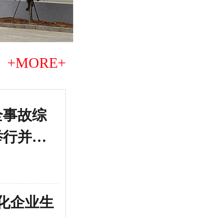
+MORE+
全事故综
大爱
举行并取
设立
2021-4
危化企业生